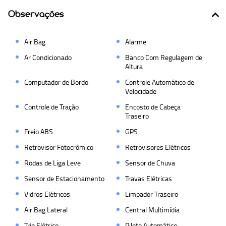
Observações
Air Bag
Alarme
Ar Condicionado
Banco Com Regulagem de
Altura
Computador de Bordo
Controle Automático de
Velocidade
Controle de Tração
Encosto de Cabeça
Traseiro
Freio ABS
GPS
Retrovisor Fotocrômico
Retrovisores Elétricos
Rodas de Liga Leve
Sensor de Chuva
Sensor de Estacionamento
Travas Elétricas
Vidros Elétricos
Limpador Traseiro
Air Bag Lateral
Central Multimídia
Trio Elétrico
Piloto Automático